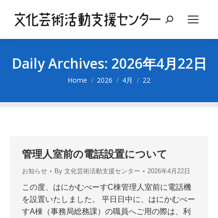
Search:
Daily Archives:
2026年4月22日
You are here:
Home
2026
4月
22
管理人室前の電話設置について
お知らせ
By
文化芸術活動支援センター
2026年4月22日
この度、はにかむべーすC棟管理人室前に電話機
を設置いたしました。 平日日中に、はにかむべー
すA棟（事務局総務課）の職員へご用の際は、利